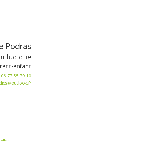
e Podras
n ludique
arent-enfant
06 77 55 79 10
clics@outlook.fr
elles