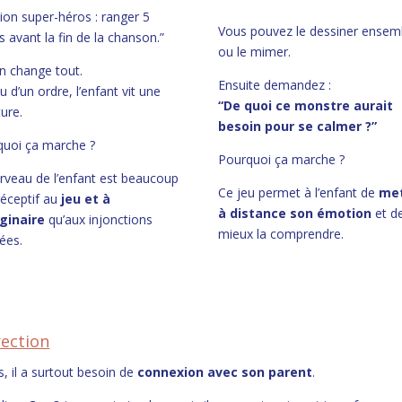
ion super-héros : ranger 5
Vous pouvez le dessiner ensem
s avant la fin de la chanson.”
ou le mimer.
n change tout.
Ensuite demandez :
eu d’un ordre, l’enfant vit une
“De quoi ce monstre aurait
ure.
besoin pour se calmer ?”
quoi ça marche ?
Pourquoi ça marche ?
rveau de l’enfant est beaucoup
Ce jeu permet à l’enfant de
me
réceptif au
jeu et à
à distance son émotion
et d
aginaire
qu’aux injonctions
mieux la comprendre.
ées.
rection
 il a surtout besoin de
connexion avec son parent
.