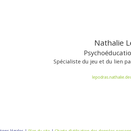
Nathalie L
Psychoéducatio
Spécialiste du jeu et du lien p
lepodras.nathalie.de
ions légales |
Plan du site
|
Charte d’utilisation des données personn