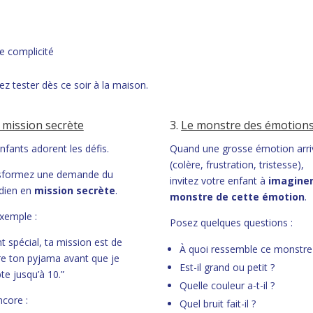
e complicité
 tester dès ce soir à la maison.
 mission secrète
3.
Le monstre des émotion
nfants adorent les défis.
Quand une grosse émotion arri
(colère, frustration, tristesse),
sformez une demande du
invitez votre enfant à
imaginer
dien en
mission secrète
.
monstre de cette émotion
.
xemple :
Posez quelques questions :
t spécial, ta mission est de
À quoi ressemble ce monstre
e ton pyjama avant que je
Est-il grand ou petit ?
e jusqu’à 10.”
Quelle couleur a-t-il ?
core :
Quel bruit fait-il ?