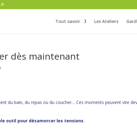
.fr
Tout savoir
Les Ateliers
Gard
ster dès maintenant
s
ment du bain, du repas ou du coucher… Ces moments peuvent vite dev
ble outil pour désamorcer les tensions
.