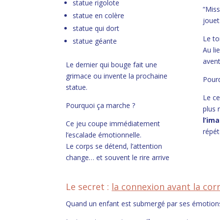
statue rigolote
“Miss
statue en colère
jouet
statue qui dort
Le to
statue géante
Au li
avent
Le dernier qui bouge fait une
grimace ou invente la prochaine
Pour
statue.
Le ce
Pourquoi ça marche ?
plus 
l’im
Ce jeu coupe immédiatement
répét
l’escalade émotionnelle.
Le corps se détend, l’attention
change… et souvent le rire arrive
Le secret :
la connexion avant la cor
Quand un enfant est submergé par ses émotions,