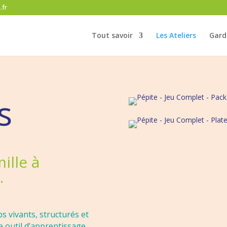
.fr
Tout savoir
Les Ateliers
Gard
s
ille à
.
 vivants, structurés et
le outil d’apprentissage,