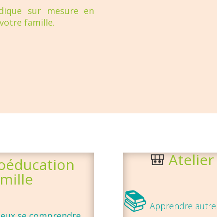
udique sur mesure en
votre famille.
🎒
Atelier
hoéducation
mille
📚
Apprendre autre
ieux se comprendre