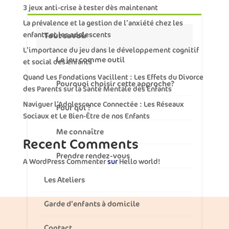
3 jeux anti-crise à tester dès maintenant
La prévalence et la gestion de l’anxiété chez les
Tout savoir
enfants et les adolescents
L’importance du jeu dans le développement cognitif
Le jeu comme outil
et social des enfants
Quand Les Fondations Vacillent : Les Effets du Divorce
Pourquoi choisir cette approche?
des Parents sur la Santé Mentale des Enfants
Naviguer l’Adolescence Connectée : Les Réseaux
Pour qui ?
Sociaux et Le Bien-Être de nos Enfants
Me connaître
Recent Comments
Prendre rendez-vous
A WordPress Commenter
sur
Hello world!
Les Ateliers
Garde d’enfants à domicile
Contact